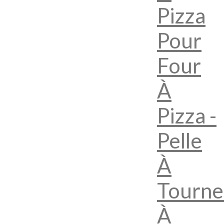
Pizza
Pour
Four
À
Pizza -
Pelle
À
Tourne
À