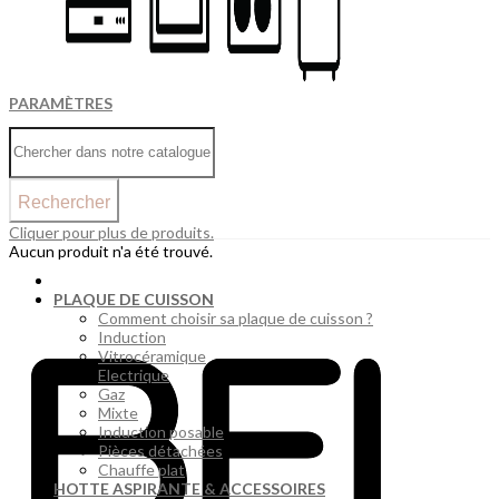
PARAMÈTRES
Rechercher
Cliquer pour plus de produits.
Aucun produit n'a été trouvé.
PLAQUE DE CUISSON
Comment choisir sa plaque de cuisson ?
Induction
Vitrocéramique
Electrique
Gaz
Mixte
Induction posable
Pièces détachées
Chauffe plat
HOTTE ASPIRANTE & ACCESSOIRES