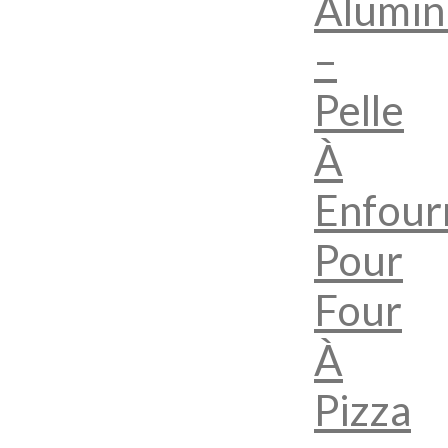
Alumin
–
Pelle
À
Enfour
Pour
Four
À
Pizza