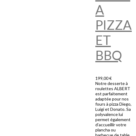
A
PIZZA
ET
BBQ
199,00 €
Notre desserte à
roulettes ALBERT
est parfaitement
adaptée pour nos
fours à pizza Diego,
Luigi et Donato. Sa
polyvalence lui
permet également
d’accueillir votre
plancha ou
barbecue de table.