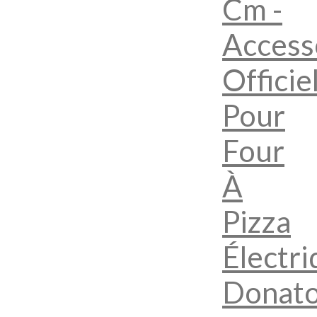
Cm -
Access
Officie
Pour
Four
À
Pizza
Électr
Donat