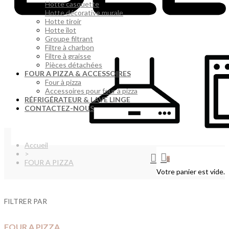
Hotte casquette
Hotte décorative murale
Hotte tiroir
Hotte îlot
Groupe filtrant
Filtre à charbon
Filtre à graisse
Pièces détachées
FOUR A PIZZA & ACCESSOIRES
Four à pizza
Accessoires pour four à pizza
RÉFRIGÉRATEUR & LAVE LINGE
CONTACTEZ-NOUS
Accueil
>
0
FOUR A PIZZA
Votre panier est vide.
FILTRER PAR
FOUR A PIZZA