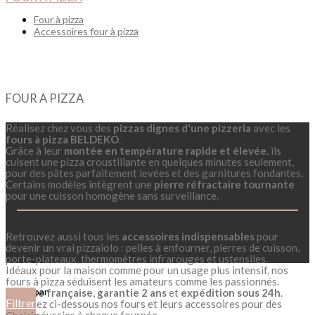
Four à pizza
Accessoires four à pizza
FOUR A PIZZA
Réalisez chez vous des
pizzas dignes d'une pizzeria
avec les
fours à pizza BELDEKO
.
Grâce à leur
montée en température rapide et élevée
, ils
cuisent une pizza croustillante en quelques minutes seulement,
pour des pâtes parfaitement levées et des garnitures fondantes.
Certains modèles intègrent une
pierre réfractaire tournante
pour une cuisson homogène sans surveillance.
Retrouvez aussi tous les
accessoires indispensables
pour
devenir un vrai pizzaïolo : pelles à enfourner, pierres de cuisson,
porte-plateaux, thermomètres infrarouges et ustensiles.
Idéaux pour la maison comme pour un usage plus intensif, nos
fours à pizza séduisent les amateurs comme les passionnés.
Filtrer par
Marque française
,
garantie 2 ans
et
expédition sous 24h
.
Filtrer
Explorez ci-dessous nos fours et leurs accessoires pour des
pizzas réussies à chaque fournée.