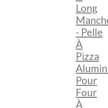
Long
Manch
- Pelle
À
Pizza
Alumin
Pour
Four
À