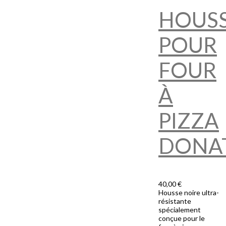
HOUS
POUR
FOUR
À
PIZZA
DONA
40,00 €
Housse noire ultra-
résistante
spécialement
conçue pour le