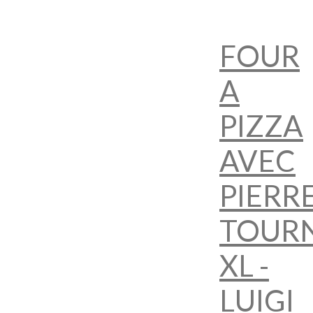
FOUR
A
PIZZA
AVEC
PIERR
TOUR
XL -
LUIGI