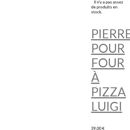
Il n'y a pas assez
de produits en
stock.
PIERR
POUR
FOUR
À
PIZZA
LUIGI
39,00 €