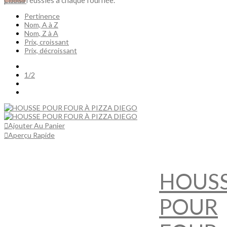
Choisir
Pertinence
Nom, A à Z
Nom, Z à A
Prix, croissant
Prix, décroissant
Précédent
1/2
Suivant
Ajouter Au Panier
Aperçu Rapide
HOUS
POUR