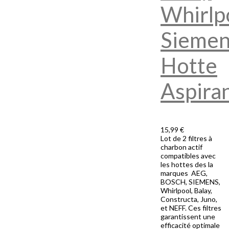
Whirlp
Siemen
Hotte
Aspira
15,99 €
Lot de 2 filtres à
charbon actif
compatibles avec
les hottes des la
marques AEG,
BOSCH, SIEMENS,
Whirlpool, Balay,
Constructa, Juno,
et NEFF. Ces filtres
garantissent une
efficacité optimale