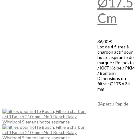
Ø17.5
Cm
36,00 €
Lot de 4 filtres à
charbon actif pour
hotte aspirante de
marque : Respekta
/ KKT Kolbe / PKM
/ Bomann
Dimensions du
filtre : Ø175 x 34
mm
Ajouter Au
Panier
Aperçu Rapide