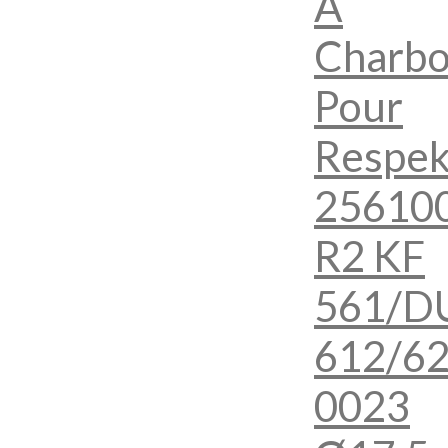
À
Charb
Pour
Respek
25610
R2 KF
561/D
612/6
0023