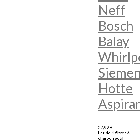
Neff
Bosch
Balay
Whirlp
Siemen
Hotte
Aspira
27,99 €
Lot de 4 filtres à
charbon actif