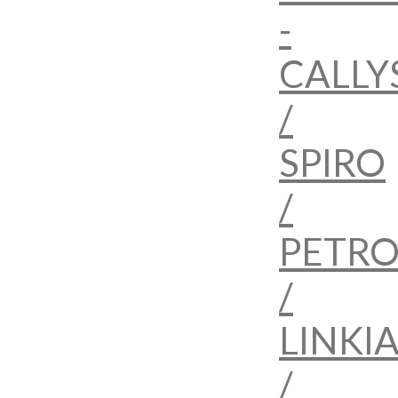
-
CALLY
/
SPIRO
/
PETRO
/
LINKI
/