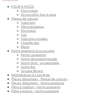
FOUR A PIZZA
Four à pizza
Accessoires four à pizza
Plaque de cuisson
Induction
Vitrocéramique
Electrique
Gaz
Induction posable
Chauffe plat
Mixte
Hotte aspirante & accessoire
Hotte casquette
Hotte décorative murale
Hotte tiroir - escamotable
Hotte îlot
Groupe filtrant
Réfrigérateur & Lave linge
Pièces détachées - Plaque de cuisson
Pièces détachées - Hotte aspirante
Filtre à charbon - Hotte aspirante
Filtre à graisse - Hotte aspirante