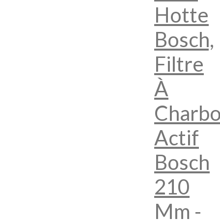
Hotte
Bosch,
Filtre
À
Charb
Actif
Bosch
210
Mm -