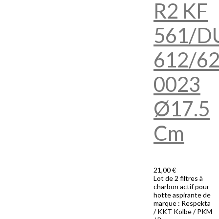
R2 KF
561/D
612/6
0023
Ø17.5
Cm
21,00 €
Lot de 2 filtres à
charbon actif pour
hotte aspirante de
marque : Respekta
/ KKT Kolbe / PKM