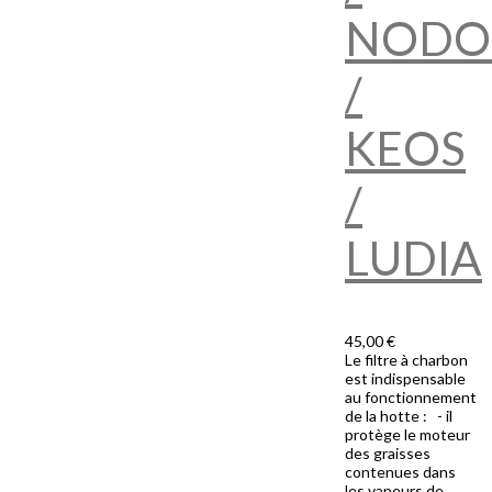
NODO
/
KEOS
/
LUDIA
45,00 €
Le filtre à charbon
est indispensable
au fonctionnement
de la hotte : - il
protège le moteur
des graisses
contenues dans
les vapeurs de