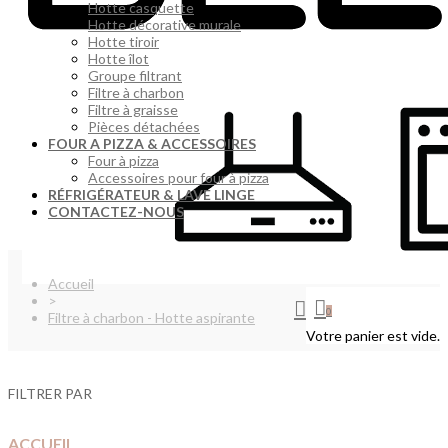
Hotte casquette
Hotte décorative murale
Hotte tiroir
Hotte îlot
Groupe filtrant
Filtre à charbon
Filtre à graisse
Pièces détachées
FOUR A PIZZA & ACCESSOIRES
Four à pizza
Accessoires pour four à pizza
RÉFRIGÉRATEUR & LAVE LINGE
CONTACTEZ-NOUS
Accueil
>
0
Filtre à charbon - Hotte aspirante
Votre panier est vide.
FILTRER PAR
ACCUEIL