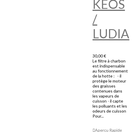
KEOS
/
LUDIA
30,00 €
Le filtre à charbon
est indispensable
au fonctionnement
de la hotte : - il
protège le moteur
des graisses
contenues dans
les vapeurs de
cuisson - il capte
les polluants et les
odeurs de cuisson
Pour...
Ajouter Au
Panier
Aperçu Rapide