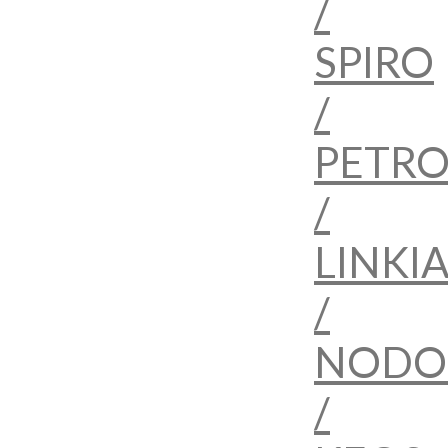
/
SPIRO
/
PETRO
/
LINKI
/
NODO
/