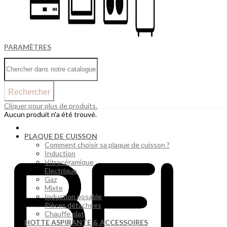
PARAMÈTRES
Rechercher
Cliquer pour plus de produits.
Aucun produit n'a été trouvé.
PLAQUE DE CUISSON
Comment choisir sa plaque de cuisson ?
Induction
Vitrocéramique
Electrique
Gaz
Mixte
Induction posable
Pièces détachées
Chauffe plat
HOTTE ASPIRANTE & ACCESSOIRES