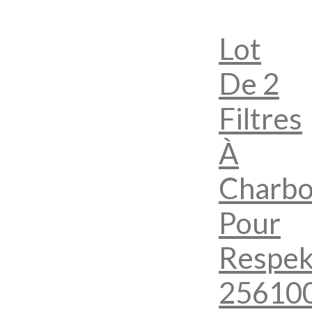
Lot
De 2
Filtres
À
Charb
Pour
Respek
25610