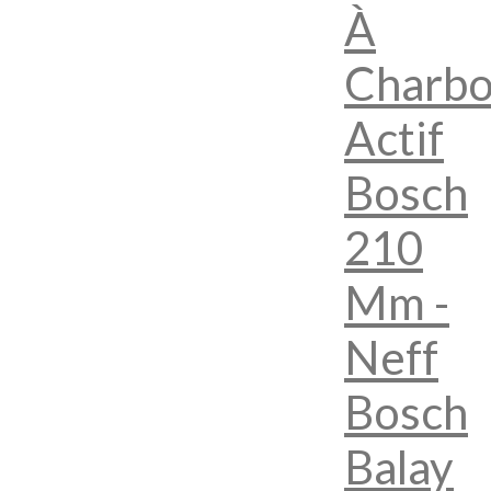
À
Charb
Actif
Bosch
210
Mm -
Neff
Bosch
Balay