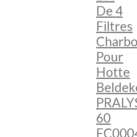
De 4
Filtres
Charb
Pour
Hotte
Beldek
PRALY
60
FC000