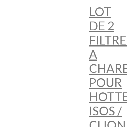
LOT
DE 2
FILTRE
A
CHAR
POUR
HOTT
ISOS /
CLION