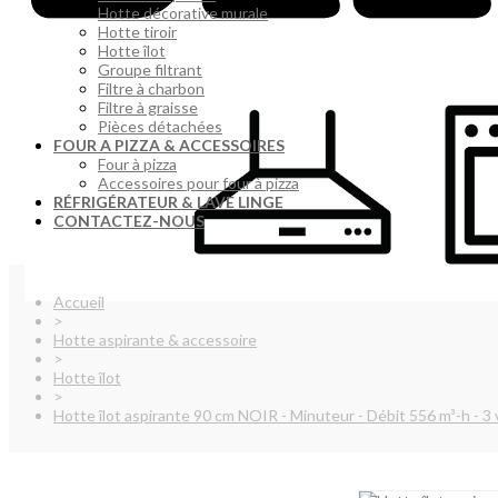
Hotte décorative murale
Hotte tiroir
Hotte îlot
Groupe filtrant
Filtre à charbon
Filtre à graisse
Pièces détachées
FOUR A PIZZA & ACCESSOIRES
Four à pizza
Accessoires pour four à pizza
RÉFRIGÉRATEUR & LAVE LINGE
CONTACTEZ-NOUS
Accueil
>
Hotte aspirante & accessoire
>
Hotte îlot
>
Hotte îlot aspirante 90 cm NOIR - Minuteur - Débit 556 m³-h - 3