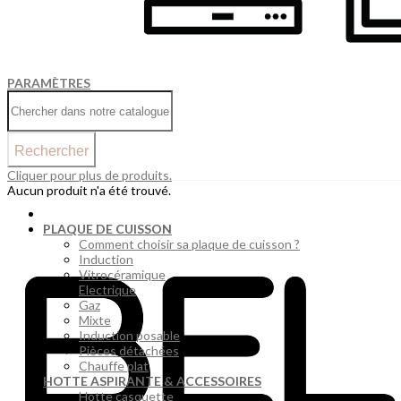
PARAMÈTRES
Rechercher
Cliquer pour plus de produits.
Aucun produit n'a été trouvé.
PLAQUE DE CUISSON
Comment choisir sa plaque de cuisson ?
Induction
Vitrocéramique
Electrique
Gaz
Mixte
Induction posable
Pièces détachées
Chauffe plat
HOTTE ASPIRANTE & ACCESSOIRES
Hotte casquette