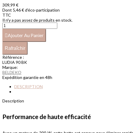
309,99 €
Dont 5,46 € d'éco-participation
TTC
Il n'y a pas assez de produits en stock.
Ajouter Au Panier
Référence :
LUDIA 90 BK
Marque:
BELDEKO
Expédition garantie en 48h
DESCRIPTION
Description
Performance de haute efficacité
Avec un moteur de 200 W, cette hotte est conçue pour éliminer rapide