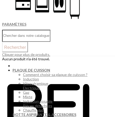
PARAMÈTRES
Rechercher
Cliquer pour plus de produits.
Aucun produit n'a été trouvé.
PLAQUE DE CUISSON
Comment choisir sa plaque de cuisson ?
Induction
Vitrocéramique
Electrique
Gaz
Mixte
Induction posable
Pièces détachées
Chauffe plat
HOTTE ASPIRANTE & ACCESSOIRES