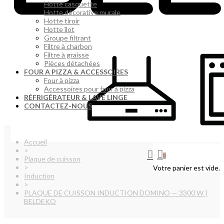
Hotte casquette
Hotte décorative murale
Hotte tiroir
Hotte îlot
Groupe filtrant
Filtre à charbon
Filtre à graisse
Pièces détachées
FOUR A PIZZA & ACCESSOIRES
Four à pizza
Accessoires pour four à pizza
RÉFRIGÉRATEUR & LAVE LINGE
CONTACTEZ-NOUS
Accueil
>
0
Plaque de cuisson
>
Votre panier est vide.
Induction
>
PLAQUE DE CUISSON INDUCTION DOMINO — 3300 W |
BELDEKO