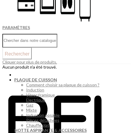
PARAMÈTRES
Rechercher
Cliquer pour plus de produits.
Aucun produit n'a été trouvé.
PLAQUE DE CUISSON
Comment choisir sa plaque de cuisson ?
Induction
Vitrocéramique
Electrique
Gaz
Mixte
Induction posable
Pièces détachées
Chauffe plat
HOTTE ASPIRANTE & ACCESSOIRES