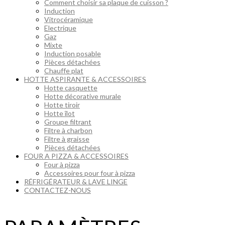
Comment choisir sa plaque de cuisson ?
Induction
Vitrocéramique
Electrique
Gaz
Mixte
Induction posable
Pièces détachées
Chauffe plat
HOTTE ASPIRANTE & ACCESSOIRES
Hotte casquette
Hotte décorative murale
Hotte tiroir
Hotte îlot
Groupe filtrant
Filtre à charbon
Filtre à graisse
Pièces détachées
FOUR A PIZZA & ACCESSOIRES
Four à pizza
Accessoires pour four à pizza
RÉFRIGÉRATEUR & LAVE LINGE
CONTACTEZ-NOUS