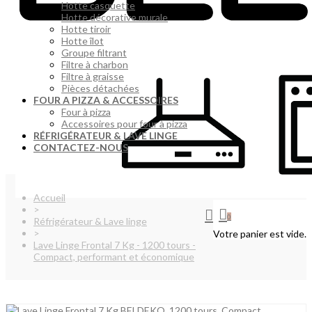
Hotte casquette
Hotte décorative murale
Hotte tiroir
Hotte îlot
Groupe filtrant
Filtre à charbon
Filtre à graisse
Pièces détachées
FOUR A PIZZA & ACCESSOIRES
Four à pizza
Accessoires pour four à pizza
RÉFRIGÉRATEUR & LAVE LINGE
CONTACTEZ-NOUS
Accueil
>
0
Réfrigérateur & Lave linge
>
Votre panier est vide.
Lave Linge Frontal 7 Kg - 1200 tours -
Compact, performant et économique