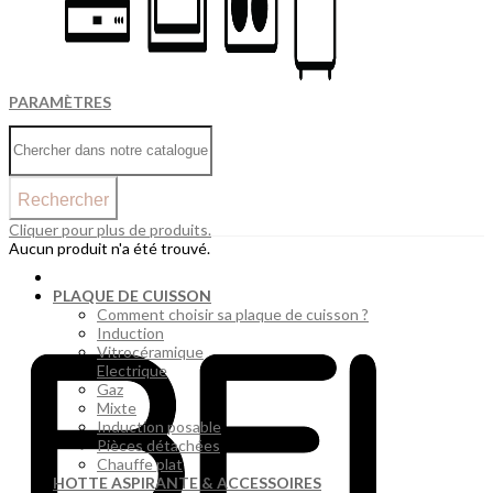
PARAMÈTRES
Rechercher
Cliquer pour plus de produits.
Aucun produit n'a été trouvé.
PLAQUE DE CUISSON
Comment choisir sa plaque de cuisson ?
Induction
Vitrocéramique
Electrique
Gaz
Mixte
Induction posable
Pièces détachées
Chauffe plat
HOTTE ASPIRANTE & ACCESSOIRES