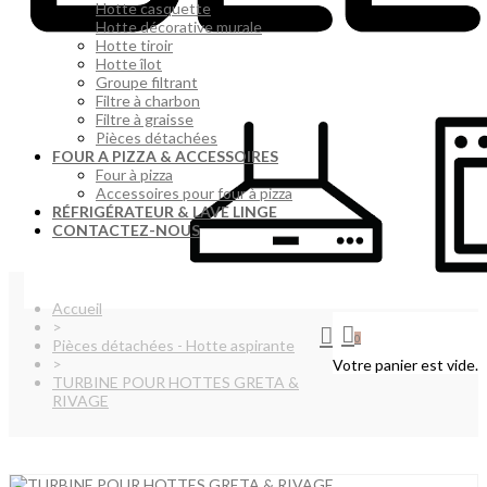
Hotte casquette
Hotte décorative murale
Hotte tiroir
Hotte îlot
Groupe filtrant
Filtre à charbon
Filtre à graisse
Pièces détachées
FOUR A PIZZA & ACCESSOIRES
Four à pizza
Accessoires pour four à pizza
RÉFRIGÉRATEUR & LAVE LINGE
CONTACTEZ-NOUS
Accueil
>
0
Pièces détachées - Hotte aspirante
>
Votre panier est vide.
TURBINE POUR HOTTES GRETA &
RIVAGE