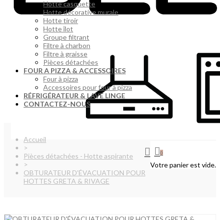
Hotte casquette
Hotte décorative murale
Hotte tiroir
Hotte îlot
Groupe filtrant
Filtre à charbon
Filtre à graisse
Pièces détachées
FOUR A PIZZA & ACCESSOIRES
Four à pizza
Accessoires pour four à pizza
RÉFRIGÉRATEUR & LAVE LINGE
CONTACTEZ-NOUS
Accueil
>
0
Pièces détachées - Hotte aspirante
>
Votre panier est vide.
OBTURATEUR D'ÉVACUATION POUR
HOTTES GRETA & RIVAGE