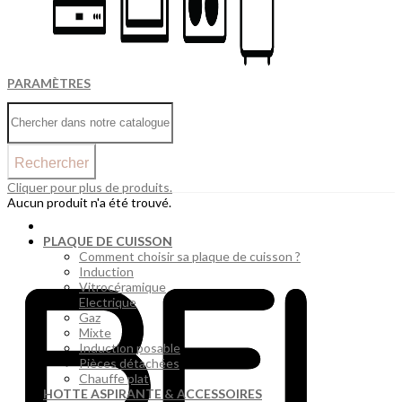
PARAMÈTRES
Rechercher
Cliquer pour plus de produits.
Aucun produit n'a été trouvé.
PLAQUE DE CUISSON
Comment choisir sa plaque de cuisson ?
Induction
Vitrocéramique
Electrique
Gaz
Mixte
Induction posable
Pièces détachées
Chauffe plat
HOTTE ASPIRANTE & ACCESSOIRES