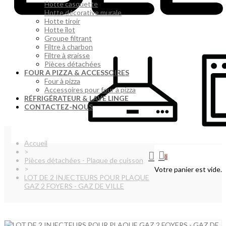
Hotte casquette
Hotte décorative murale
Hotte tiroir
Hotte îlot
Groupe filtrant
Filtre à charbon
Filtre à graisse
Pièces détachées
FOUR A PIZZA & ACCESSOIRES
Four à pizza
Accessoires pour four à pizza
RÉFRIGÉRATEUR & LAVE LINGE
CONTACTEZ-NOUS
Accueil
>
0
Pièces détachées - Plaque de cuisson
>
Votre panier est vide.
LOT DE 2 INJECTEURS POUR PLAQUE
GAZ 2 FOYERS - GAZ DE VILLE