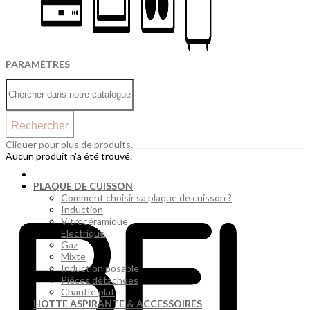
PARAMÈTRES
Rechercher
Cliquer pour plus de produits.
Aucun produit n'a été trouvé.
PLAQUE DE CUISSON
Comment choisir sa plaque de cuisson ?
Induction
Vitrocéramique
Electrique
Gaz
Mixte
Induction posable
Pièces détachées
Chauffe plat
HOTTE ASPIRANTE & ACCESSOIRES