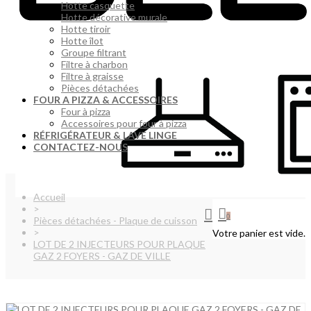
Hotte casquette
Hotte décorative murale
Hotte tiroir
Hotte îlot
Groupe filtrant
Filtre à charbon
Filtre à graisse
Pièces détachées
FOUR A PIZZA & ACCESSOIRES
Four à pizza
Accessoires pour four à pizza
RÉFRIGÉRATEUR & LAVE LINGE
CONTACTEZ-NOUS
Accueil
>
0
Pièces détachées - Plaque de cuisson
>
Votre panier est vide.
LOT DE 2 INJECTEURS POUR PLAQUE
GAZ 2 FOYERS - GAZ DE VILLE