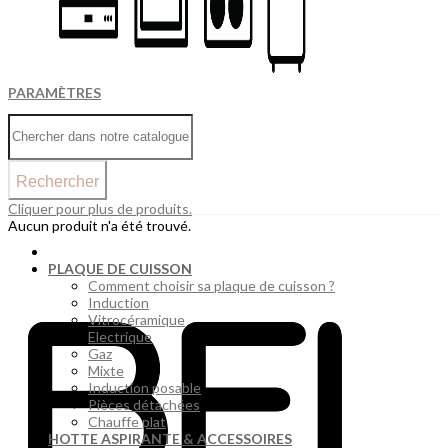
PARAMÈTRES
Rechercher
Cliquer pour plus de produits.
Aucun produit n'a été trouvé.
PLAQUE DE CUISSON
Comment choisir sa plaque de cuisson ?
Induction
Vitrocéramique
Electrique
Gaz
Mixte
Induction posable
Pièces détachées
Chauffe plat
HOTTE ASPIRANTE & ACCESSOIRES