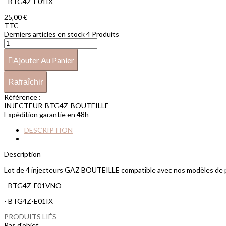
- BTG4Z-E01IX
25,00 €
TTC
Derniers articles en stock
4 Produits
Ajouter Au Panier
Référence :
INJECTEUR-BTG4Z-BOUTEILLE
Expédition garantie en 48h
DESCRIPTION
Description
Lot de 4 injecteurs GAZ BOUTEILLE compatible avec nos modèles de p
- BTG4Z-F01VNO
- BTG4Z-E01IX
PRODUITS LIÉS
Pas d'objet