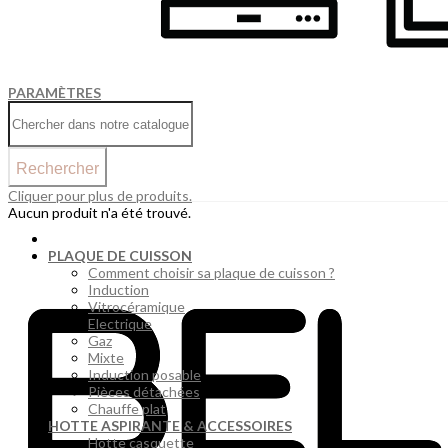
PARAMÈTRES
Rechercher
Cliquer pour plus de produits.
Aucun produit n'a été trouvé.
PLAQUE DE CUISSON
Comment choisir sa plaque de cuisson ?
Induction
Vitrocéramique
Electrique
Gaz
Mixte
Induction posable
Pièces détachées
Chauffe plat
HOTTE ASPIRANTE & ACCESSOIRES
Hotte casquette