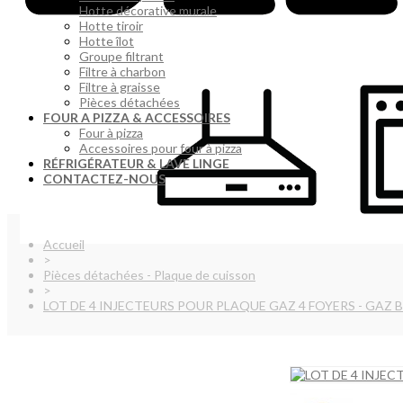
Hotte décorative murale
Hotte tiroir
Hotte îlot
Groupe filtrant
Filtre à charbon
Filtre à graisse
Pièces détachées
FOUR A PIZZA & ACCESSOIRES
Four à pizza
Accessoires pour four à pizza
RÉFRIGÉRATEUR & LAVE LINGE
CONTACTEZ-NOUS
Accueil
>
Pièces détachées - Plaque de cuisson
>
LOT DE 4 INJECTEURS POUR PLAQUE GAZ 4 FOYERS - GAZ 