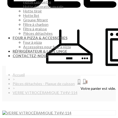
Hotte casquette
Hotte décorative murale
Hotte tiroir
Hotte îlot
Groupe filtrant
Filtre à charbon
Filtre à graisse
Pièces détachées
FOUR A PIZZA & ACCESSOIRES
Four à pizza
Accessoires pour four à pizza
RÉFRIGÉRATEUR & LAVE LINGE
CONTACTEZ-NOUS
Accueil
>
0
Pièces détachées - Plaque de cuisson
>
Votre panier est vide.
VERRE VITROCÉRAMIQUE TV4V-114